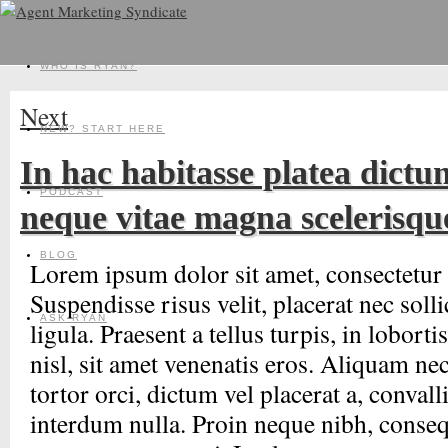
WHO IS RYAN?
Next
NEW? START HERE
In hac habitasse platea dictum
PODCAST
neque vitae magna scelerisqu
BLOG
Lorem ipsum dolor sit amet, consectetur a
Suspendisse risus velit, placerat nec solli
ASK RYAN
ligula. Praesent a tellus turpis, in lobort
nisl, sit amet venenatis eros. Aliquam n
tortor orci, dictum vel placerat a, convall
interdum nulla. Proin neque nibh, conseq